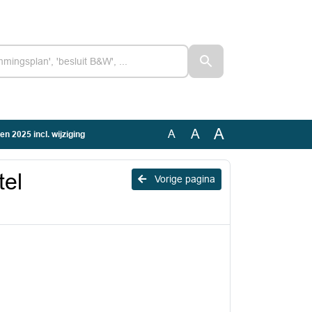
A
A
A
 2025 incl. wijziging
el
Vorige pagina