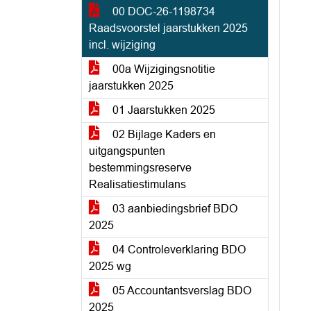
00 DOC-26-1198734
Raadsvoorstel jaarstukken 2025
incl. wijziging
00a Wijzigingsnotitie
jaarstukken 2025
01 Jaarstukken 2025
02 Bijlage Kaders en
uitgangspunten
bestemmingsreserve
Realisatiestimulans
03 aanbiedingsbrief BDO
2025
04 Controleverklaring BDO
2025 wg
05 Accountantsverslag BDO
2025