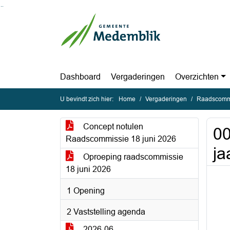
Ga naar de inhoud van deze pagina
Ga naar het zoeken
Ga naar het menu
Dashboard
Vergaderingen
Overzichten
U bevindt zich hier:
Home
Vergaderingen
Raadscommi
Concept notulen
0
Raadscommissie 18 juni 2026
ja
Oproeping raadscommissie
18 juni 2026
1 Opening
2 Vaststelling agenda
2026-06-