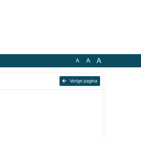
A
A
A
Vorige pagina