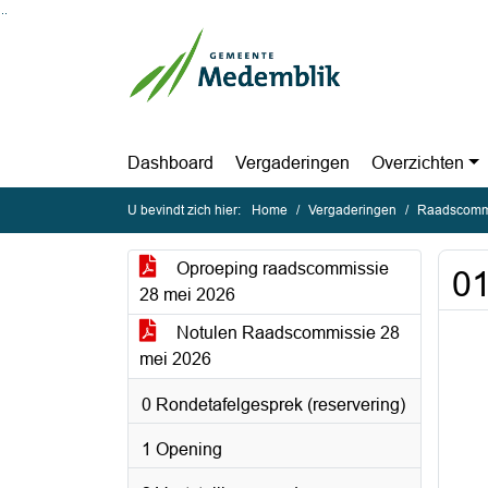
Ga naar de inhoud van deze pagina
Ga naar het zoeken
Ga naar het menu
Dashboard
Vergaderingen
Overzichten
U bevindt zich hier:
Home
Vergaderingen
Raadscommi
Oproeping raadscommissie
01
28 mei 2026
Notulen Raadscommissie 28
mei 2026
0 Rondetafelgesprek (reservering)
1 Opening