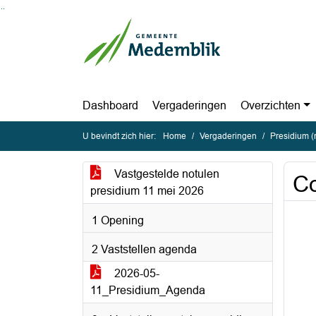
Ga naar de inhoud van deze pagina
Ga naar het zoeken
Ga naar het menu
Dashboard
Vergaderingen
Overzichten
U bevindt zich hier:
Home
Vergaderingen
Presidium 
Vastgestelde notulen
Co
presidium 11 mei 2026
1 Opening
2 Vaststellen agenda
2026-05-
11_Presidium_Agenda