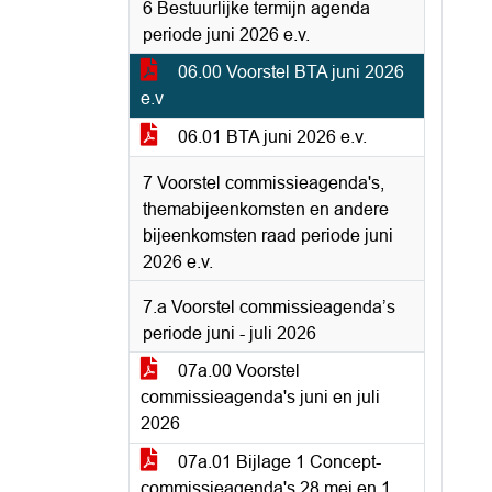
6 Bestuurlijke termijn agenda
periode juni 2026 e.v.
06.00 Voorstel BTA juni 2026
e.v
06.01 BTA juni 2026 e.v.
7 Voorstel commissieagenda's,
themabijeenkomsten en andere
bijeenkomsten raad periode juni
2026 e.v.
7.a Voorstel commissieagenda’s
periode juni - juli 2026
07a.00 Voorstel
commissieagenda's juni en juli
2026
07a.01 Bijlage 1 Concept-
commissieagenda's 28 mei en 1