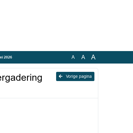
A
A
A
mei 2026
vergadering
Vorige pagina