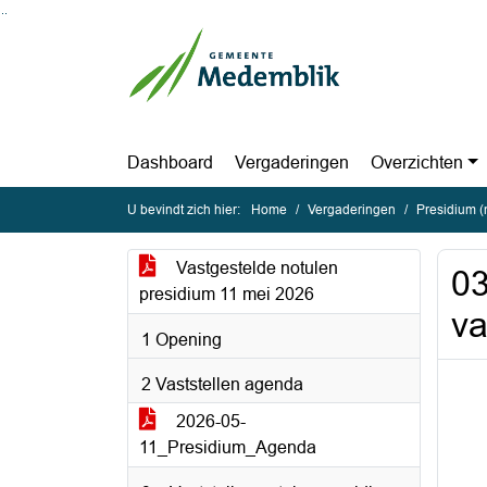
Ga naar de inhoud van deze pagina
Ga naar het zoeken
Ga naar het menu
Dashboard
Vergaderingen
Overzichten
U bevindt zich hier:
Home
Vergaderingen
Presidium 
Vastgestelde notulen
03
presidium 11 mei 2026
va
1 Opening
2 Vaststellen agenda
2026-05-
11_Presidium_Agenda