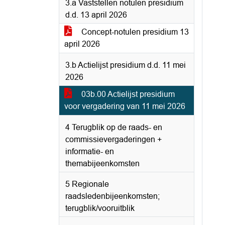
3.a Vaststellen notulen presidium
d.d. 13 april 2026
Concept-notulen presidium 13
april 2026
3.b Actielijst presidium d.d. 11 mei
2026
03b.00 Actielijst presidium
voor vergadering van 11 mei 2026
4 Terugblik op de raads- en
commissievergaderingen +
informatie- en
themabijeenkomsten
5 Regionale
raadsledenbijeenkomsten;
terugblik/vooruitblik