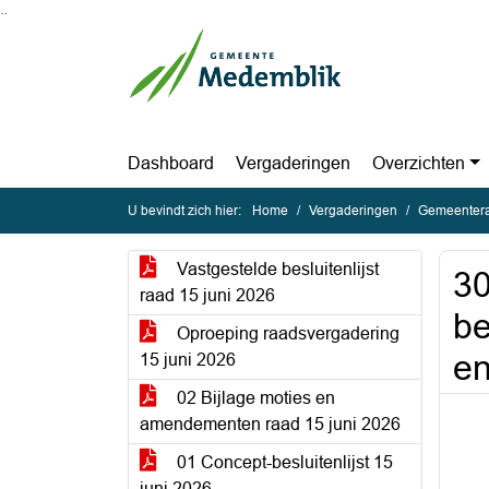
Ga naar de inhoud van deze pagina
Ga naar het zoeken
Ga naar het menu
Dashboard
Vergaderingen
Overzichten
U bevindt zich hier:
Home
Vergaderingen
Gemeentera
Vastgestelde besluitenlijst
30
raad 15 juni 2026
be
Oproeping raadsvergadering
en
15 juni 2026
02 Bijlage moties en
amendementen raad 15 juni 2026
01 Concept-besluitenlijst 15
juni 2026