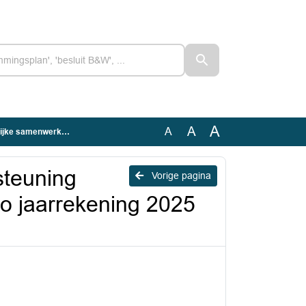
A
A
A
ing 2025 en begroting 2027
teuning
Vorige pagina
o jaarrekening 2025