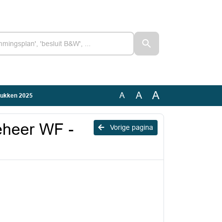
A
A
A
tukken 2025
eheer WF -
Vorige pagina