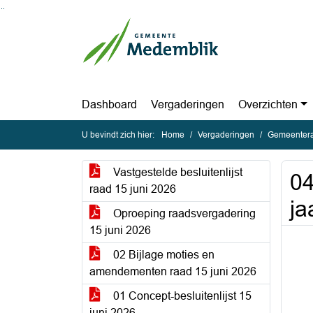
Ga naar de inhoud van deze pagina
Ga naar het zoeken
Ga naar het menu
Dashboard
Vergaderingen
Overzichten
U bevindt zich hier:
Home
Vergaderingen
Gemeentera
Vastgestelde besluitenlijst
04
raad 15 juni 2026
ja
Oproeping raadsvergadering
15 juni 2026
02 Bijlage moties en
amendementen raad 15 juni 2026
01 Concept-besluitenlijst 15
juni 2026