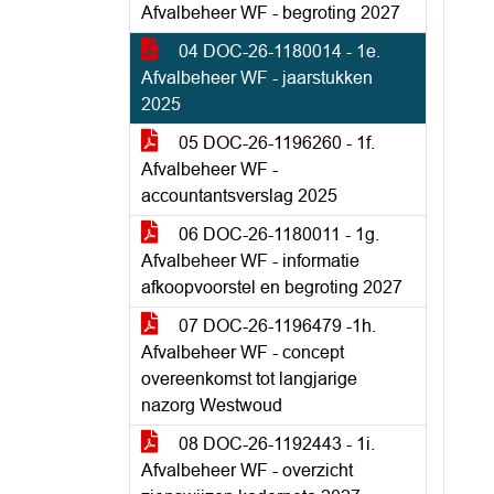
Afvalbeheer WF - begroting 2027
04 DOC-26-1180014 - 1e.
Afvalbeheer WF - jaarstukken
2025
05 DOC-26-1196260 - 1f.
Afvalbeheer WF -
accountantsverslag 2025
06 DOC-26-1180011 - 1g.
Afvalbeheer WF - informatie
afkoopvoorstel en begroting 2027
07 DOC-26-1196479 -1h.
Afvalbeheer WF - concept
overeenkomst tot langjarige
nazorg Westwoud
08 DOC-26-1192443 - 1i.
Afvalbeheer WF - overzicht