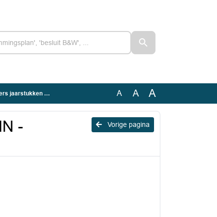
A
A
A
 jaarstukken 2025
N -
Vorige pagina