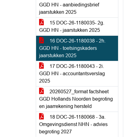
GGD HN - aanbiedingsbrief
jaarstukken 2025
15 DOC-26-1180035- 2g.
GGD HN - jaarstukken 2025
16 DOC-26-1180038 - 2h.
GGD HN - toetsingskaders
jaarstukken 2025
17 DOC-26-1180043 - 2i.
GGD HN - accountantsverslag
2025
20260527_format factsheet
GGD Hollands Noorden begroting
en jaarrekening hersteld
18 DOC-26-1180068 - 3a.
Omgevingsdienst NHN - advies
begroting 2027