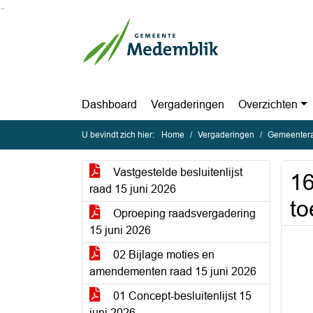
Ga naar de inhoud van deze pagina
Ga naar het zoeken
Ga naar het menu
Dashboard
Vergaderingen
Overzichten
U bevindt zich hier:
Home
Vergaderingen
Gemeentera
Vastgestelde besluitenlijst
1
raad 15 juni 2026
to
Oproeping raadsvergadering
15 juni 2026
02 Bijlage moties en
amendementen raad 15 juni 2026
01 Concept-besluitenlijst 15
juni 2026